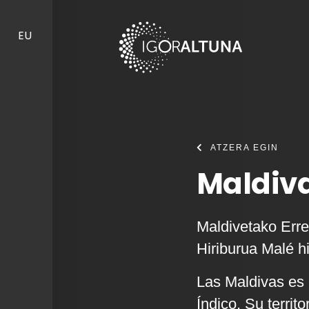
Skip to content
EU
ATZERA EGIN
Maldiva
Maldivetako Erre
Hiriburua Malé hi
Las Maldivas es 
Índico. Su territ