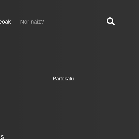
(current)
eoak
Nor naiz?
Partekatu
.
es