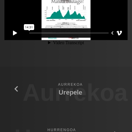
Aurrekoa
AURREKOA
Urepele
HURRENGOA