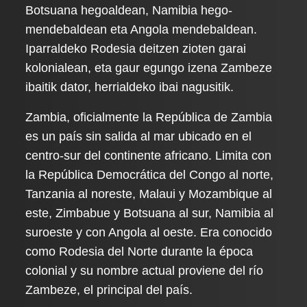
Botsuana hegoaldean, Namibia hego-
mendebaldean eta Angola mendebaldean.
Iparraldeko Rodesia deitzen zioten garai
kolonialean, eta gaur egungo izena Zambeze
ibaitik dator, herrialdeko ibai nagusitik.
Zambia, oficialmente la República de Zambia
es un país sin salida al mar ubicado en el
centro-sur del continente africano. Limita con
la República Democrática del Congo al norte,
Tanzania al noreste, Malaui y Mozambique al
este, Zimbabue y Botsuana al sur, Namibia al
suroeste y con Angola al oeste. Era conocido
como Rodesia del Norte durante la época
colonial y su nombre actual proviene del río
Zambeze, el principal del país.