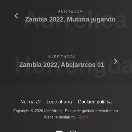
Aurrekoa
AURREKOA
Zambia 2022, Mutima jugando
Hurrengo
HURRENGOA
Zambia 2022, Abejarucos 01
Nor naiz?
Lege oharra
Cookien politika
Copyright © 2026 Igor Altuna. Eskubide guztiak erreserbatuta.
Website design by
Kigune