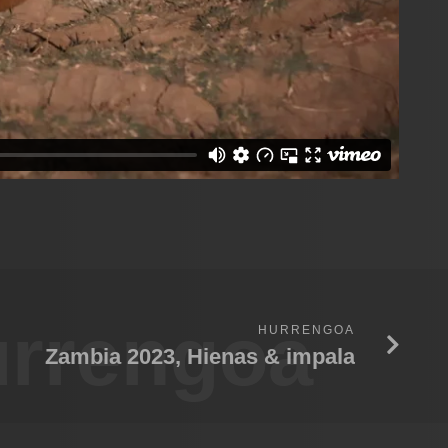
rrengoa
HURRENGOA
Zambia 2023, Hienas & impala