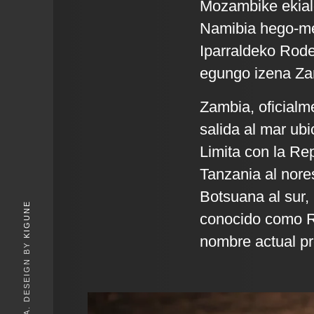
Mozambike ekial
Namibia hego-m
Iparraldeko Rode
egungo izena Zamb
Zambia, oficialm
salida al mar ubi
Limita con la Re
Tanzania al nore
Botsuana al sur,
KIGUNE
conocido como Ro
nombre actual pro