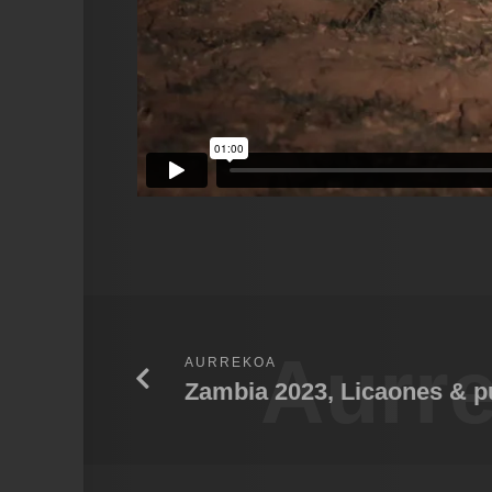
Aurr
AURREKOA
Zambia 2023, Licaones & 