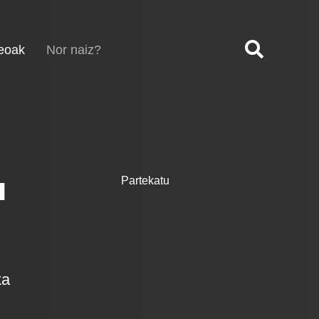
(current)
eoak
Nor naiz?
u
Partekatu
ka