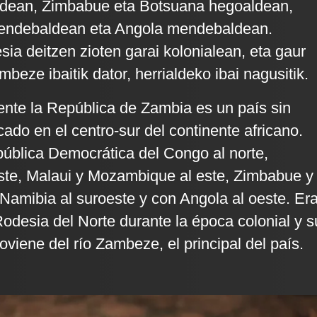
dean, Zimbabue eta Botsuana hegoaldean,
endebaldean eta Angola mendebaldean.
sia deitzen zioten garai kolonialean, eta gaur
eze ibaitik dator, herrialdeko ibai nagusitik.
ente la República de Zambia es un país sin
cado en el centro-sur del continente africano.
pública Democrática del Congo al norte,
ste, Malaui y Mozambique al este, Zimbabue y
 Namibia al suroeste y con Angola al oeste. Er
desia del Norte durante la época colonial y s
viene del río Zambeze, el principal del país.