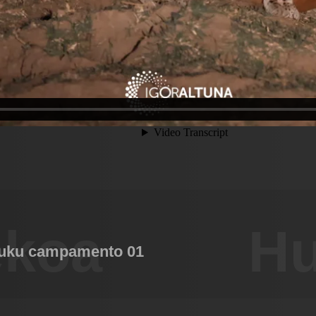
ekoa
Hu
puku campamento 01