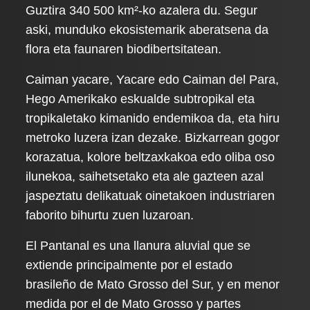
Guztira 340 500 km²-ko azalera du. Segur
aski, munduko ekosistemarik aberatsena da
flora eta faunaren biodibertsitatean.
Caiman yacare, Yacare edo Caiman del Para,
Hego Amerikako eskualde subtropikal eta
tropikaletako kimanido endemikoa da, eta hiru
metroko luzera izan dezake. Bizkarrean gogor
korazatua, kolore beltzaxkakoa edo oliba oso
ilunekoa, saihetsetako eta ale gazteen azal
jaspeztatu delikatuak oinetakoen industriaren
faborito bihurtu zuen luzaroan.
El Pantanal es una llanura aluvial que se
extiende principalmente por el estado
brasileño de Mato Grosso del Sur, y en menor
medida por el de Mato Grosso y partes