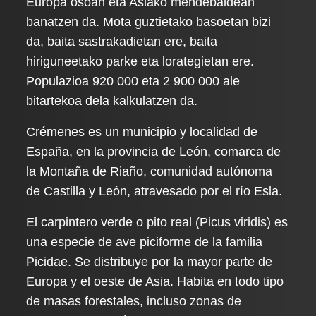
Europa osoan eta Asiako mendebaldean
banatzen da. Mota guztietako basoetan bizi
da, baita sastrakadietan ere, baita
hiriguneetako parke eta lorategietan ere.
Populazioa 920 000 eta 2 900 000 ale
bitartekoa dela kalkulatzen da.
Crémenes es un municipio y localidad de
España, en la provincia de León, comarca de
la Montaña de Riaño, comunidad autónoma
de Castilla y León, atravesado por el río Esla.
El carpintero verde o pito real (Picus viridis) es
una especie de ave piciforme de la familia
Picidae. Se distribuye por la mayor parte de
Europa y el oeste de Asia. Habita en todo tipo
de masas forestales, incluso zonas de