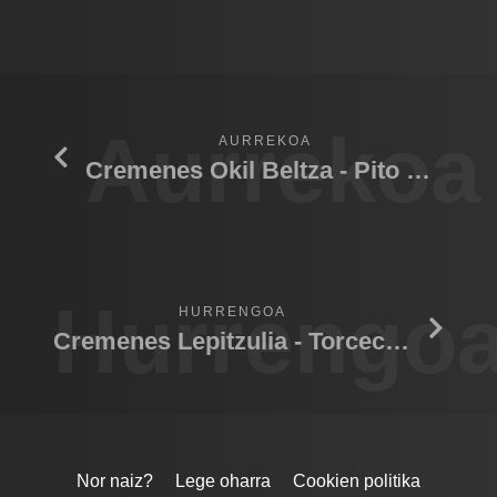
Aurrekoa
AURREKOA
Cremenes Okil Beltza - Pito Negro
Hurrengo
HURRENGOA
Cremenes Lepitzulia - Torcecuellos (2)
Nor naiz?
Lege oharra
Cookien politika