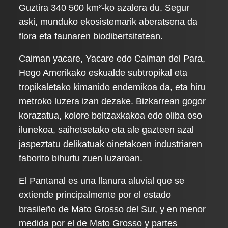
Guztira 340 500 km²-ko azalera du. Segur
aski, munduko ekosistemarik aberatsena da
flora eta faunaren biodibertsitatean.
Caiman yacare, Yacare edo Caiman del Para,
Hego Amerikako eskualde subtropikal eta
tropikaletako kimanido endemikoa da, eta hiru
metroko luzera izan dezake. Bizkarrean gogor
korazatua, kolore beltzaxkakoa edo oliba oso
ilunekoa, saihetsetako eta ale gazteen azal
jaspeztatu delikatuak oinetakoen industriaren
faborito bihurtu zuen luzaroan.
El Pantanal es una llanura aluvial que se
extiende principalmente por el estado
brasileño de Mato Grosso del Sur, y en menor
medida por el de Mato Grosso y partes