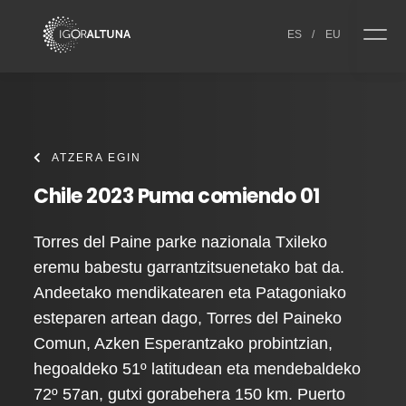
Skip to content
ES
/
EU
ATZERA EGIN
Chile 2023 Puma comiendo 01
Torres del Paine parke nazionala Txileko
eremu babestu garrantzitsuenetako bat da.
Andeetako mendikatearen eta Patagoniako
esteparen artean dago, Torres del Paineko
Comun, Azken Esperantzako probintzian,
hegoaldeko 51º latitudean eta mendebaldeko
72º 57an, gutxi gorabehera 150 km. Puerto