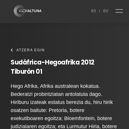
Skip to content
ES
/
EU
ATZERA EGIN
Sudáfrica-Hegoafrika 2012
Tiburón 01
Hego Afrika, Afrika australean kokatua.
Bederatzi probintziatan antolatuta dago.
Hiriburu izateak estatus berezia du, hiru hirik
osatzen baitute: Pretoria, botere
exekutiboaren egoitza; Bloemfontein, botere
judizialaren egoitza; eta Lurmutur Hiria, botere