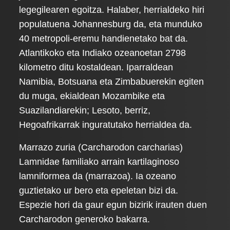
legegilearen egoitza. Halaber, herrialdeko hiri
populatuena Johannesburg da, eta munduko
40 metropoli-eremu handienetako bat da.
Atlantikoko eta Indiako ozeanoetan 2798
kilometro ditu kostaldean. Iparraldean
Namibia, Botsuana eta Zimbabuerekin egiten
du muga, ekialdean Mozambike eta
Suazilandiarekin; Lesoto, berriz,
Hegoafrikarrak inguratutako herrialdea da.
Marrazo zuria (Carcharodon carcharias)
Lamnidae familiako arrain kartilaginoso
lamniformea da (marrazoa). Ia ozeano
guztietako ur bero eta epeletan bizi da.
Espezie hori da gaur egun bizirik irauten duen
Carcharodon generoko bakarra.