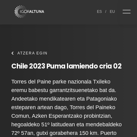
Skip to content
ES
/
EU
ATZERA EGIN
Chile 2023 Puma lamiendo cria 02
Torres del Paine parke nazionala Txileko
eremu babestu garrantzitsuenetako bat da.
Andeetako mendikatearen eta Patagoniako
esteparen artean dago, Torres del Paineko
Comun, Azken Esperantzako probintzian,
hegoaldeko 51º latitudean eta mendebaldeko
72º 57an, gutxi gorabehera 150 km. Puerto