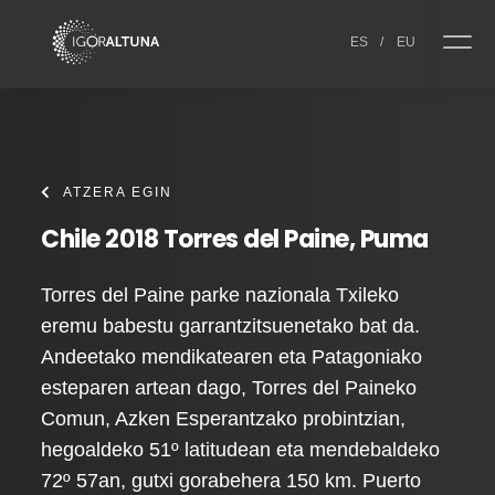
Skip to content
ES
/
EU
ATZERA EGIN
Chile 2018 Torres del Paine, Puma
Torres del Paine parke nazionala Txileko
eremu babestu garrantzitsuenetako bat da.
Andeetako mendikatearen eta Patagoniako
esteparen artean dago, Torres del Paineko
Comun, Azken Esperantzako probintzian,
hegoaldeko 51º latitudean eta mendebaldeko
72º 57an, gutxi gorabehera 150 km. Puerto