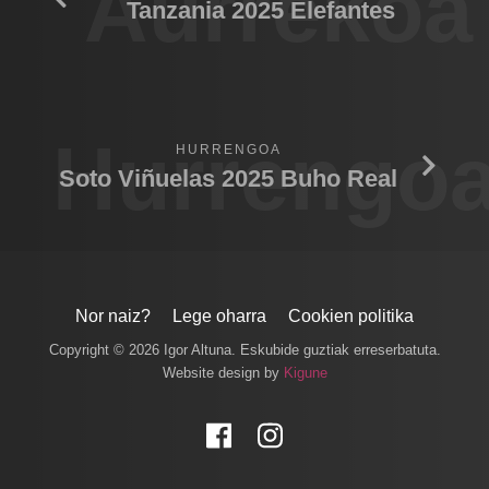
Aurrekoa
Tanzania 2025 Elefantes
Hurrengo
HURRENGOA
Soto Viñuelas 2025 Buho Real
Nor naiz?
Lege oharra
Cookien politika
Copyright © 2026 Igor Altuna. Eskubide guztiak erreserbatuta.
Website design by
Kigune
Facebook
Instagram