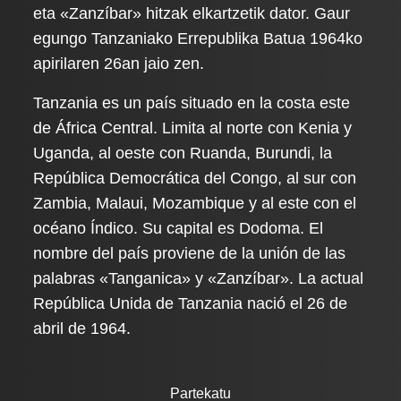
eta «Zanzíbar» hitzak elkartzetik dator. Gaur
egungo Tanzaniako Errepublika Batua 1964ko
apirilaren 26an jaio zen.
Tanzania es un país situado en la costa este
de África Central. Limita al norte con Kenia y
Uganda, al oeste con Ruanda, Burundi, la
República Democrática del Congo, al sur con
Zambia, Malaui, Mozambique y al este con el
océano Índico. Su capital es Dodoma. El
nombre del país proviene de la unión de las
palabras «Tanganica» y «Zanzíbar». La actual
República Unida de Tanzania nació el 26 de
abril de 1964.
Partekatu