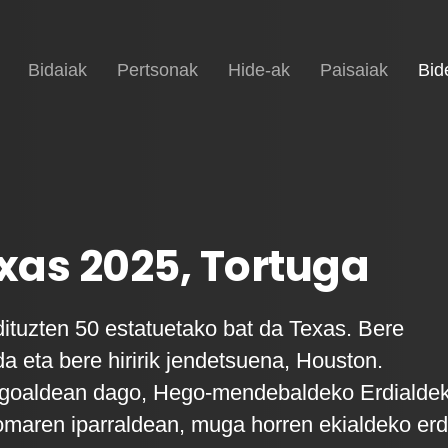
Hasiera
Bidaiak
Pertsonak
Hide-ak
Paisaiak
Bid
as 2025, Tortuga
tuzten 50 estatuetako bat da Texas. Bere
da eta bere hiririk jendetsuena, Houston.
egoaldean dago, Hego-mendebaldeko Erdialde
omaren iparraldean, muga horren ekialdeko erd