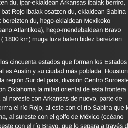
en du, ipar-ekialdean Arkansas ibaiak berriro,
 bat Rojo ibaiak osatzen du, ekialdean Sabina
ik bereizten du, hego-ekialdean Mexikoko
eano Atlantikoa), hego-mendebaldean Bravo
 ( 1800 km) muga luze baten bidez bereizten
los cincuenta estados que forman los Estados
al es Austin y su ciudad más poblada, Houston
a región Sur del país, división Centro Suroest
con Oklahoma la mitad oriental de esta frontera 
o, al noreste con Arkansas de nuevo, parte de
forma el río Rojo, al este con el río Sabina que l
na, al sureste con el golfo de México (océano
roeste con el río Bravo, que lo separa a través 