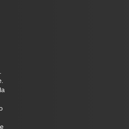
.
e.
la
o
de