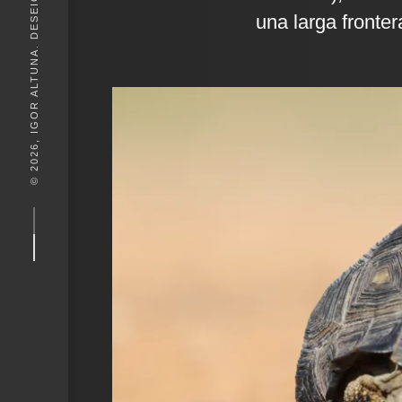
© 2026, IGOR ALTUNA. DESEIGN BY
una larga fronte