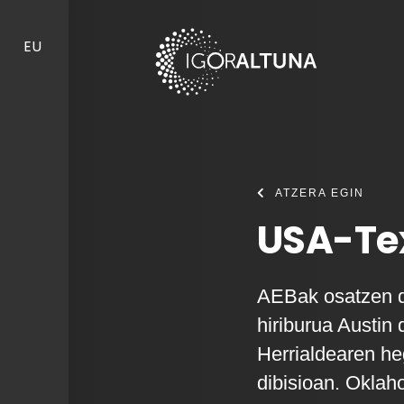
Skip to content
EU
ATZERA EGIN
USA-Tex
AEBak osatzen di
hiriburua Austin 
Herrialdearen h
dibisioan. Oklah