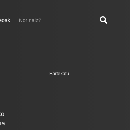
(current)
eoak
Nor naiz?
Partekatu
ko
ia