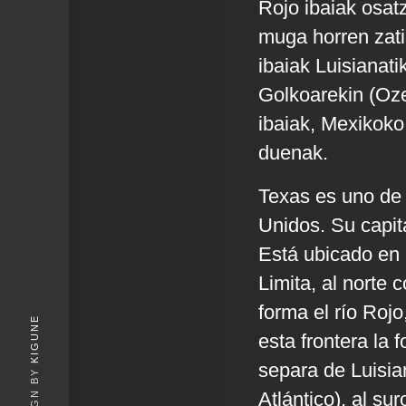
Rojo ibaiak osatz
muga horren zati
ibaiak Luisianat
Golkoarekin (Oz
ibaiak, Mexikoko
duenak.
Texas es uno de 
Unidos. Su capit
Está ubicado en l
Limita, al norte 
forma el río Roj
KIGUNE
esta frontera la 
separa de Luisia
Atlántico), al su