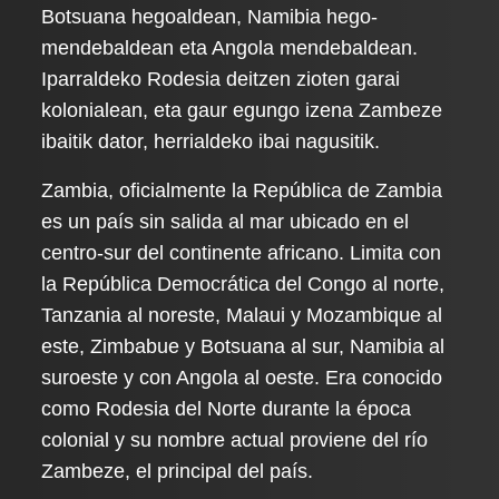
Botsuana hegoaldean, Namibia hego-
mendebaldean eta Angola mendebaldean.
Iparraldeko Rodesia deitzen zioten garai
kolonialean, eta gaur egungo izena Zambeze
ibaitik dator, herrialdeko ibai nagusitik.
Zambia, oficialmente la República de Zambia
es un país sin salida al mar ubicado en el
centro-sur del continente africano. Limita con
la República Democrática del Congo al norte,
Tanzania al noreste, Malaui y Mozambique al
este, Zimbabue y Botsuana al sur, Namibia al
suroeste y con Angola al oeste. Era conocido
como Rodesia del Norte durante la época
colonial y su nombre actual proviene del río
Zambeze, el principal del país.