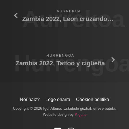
Aurrekoa
AURREKOA
Zambia 2022, Leon cruzando rio
Hurrengo
HURRENGOA
Zambia 2022, Tattoo y cigüeña
Nor naiz?
Lege oharra
Cookien politika
Copyright © 2026 Igor Altuna. Eskubide guztiak erreserbatuta.
Website design by
Kigune