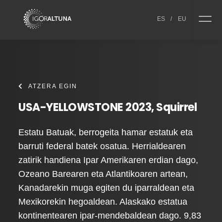
Skip to content
ES
/
EU
ATZERA EGIN
USA-YELLOWSTONE 2023, Squirrel
Estatu Batuak, berrogeita hamar estatuk eta
barruti federal batek osatua. Herrialdearen
zatirik handiena Ipar Amerikaren erdian dago,
Ozeano Barearen eta Atlantikoaren artean,
Kanadarekin muga egiten du iparraldean eta
Mexikorekin hegoaldean. Alaskako estatua
kontinentearen ipar-mendebaldean dago. 9,83