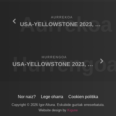
Aurrekoa
AURREKOA
USA-YELLOWSTONE 2023, Coyote and swan
Hurrengo
HURRENGOA
USA-YELLOWSTONE 2023, Trumpeter Swan
Nor naiz?
Lege oharra
Cookien politika
Copyright © 2026 Igor Altuna. Eskubide guztiak erreserbatuta.
Website design by
Kigune