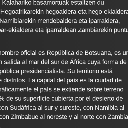
, Kalahariko basamortuak estaltzen du
Hegoafrikarekin hegoaldera eta hego-ekialder
Namibiarekin mendebaldera eta iparraldera,
ar-ekialdera eta iparraldean Zambiarekin punt
ombre oficial es República de Botsuana, es u
n salida al mar del sur de África cuya forma de
pública presidencialista. Su territorio está
 distritos. La capital del país es la ciudad de
ficamente el país se extiende sobre terreno
% de su superficie cubierta por el desierto de
con Sudáfrica al sur y sureste, con Namibia al
, con Zimbabue al noreste y al norte con Zambi
.