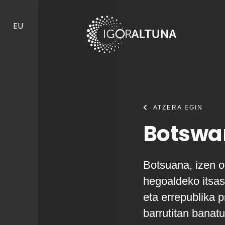
Skip to content
EU
ATZERA EGIN
Botswa
Botsuana, izen o
hegoaldeko itsas
eta errepublika 
barrutitan banat