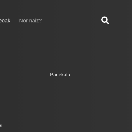
(current)
eoak
Nor naiz?
Partekatu
a