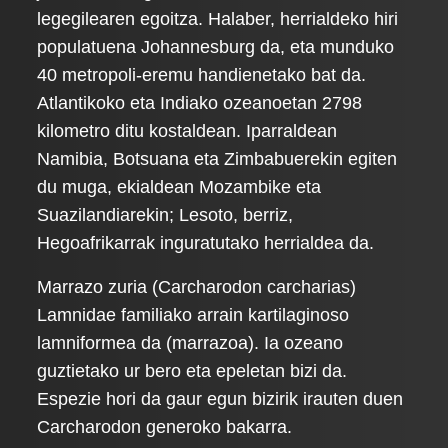
legegilearen egoitza. Halaber, herrialdeko hiri
populatuena Johannesburg da, eta munduko
40 metropoli-eremu handienetako bat da.
Atlantikoko eta Indiako ozeanoetan 2798
kilometro ditu kostaldean. Iparraldean
Namibia, Botsuana eta Zimbabuerekin egiten
du muga, ekialdean Mozambike eta
Suazilandiarekin; Lesoto, berriz,
Hegoafrikarrak inguratutako herrialdea da.
Marrazo zuria (Carcharodon carcharias)
Lamnidae familiako arrain kartilaginoso
lamniformea da (marrazoa). Ia ozeano
guztietako ur bero eta epeletan bizi da.
Espezie hori da gaur egun bizirik irauten duen
Carcharodon generoko bakarra.