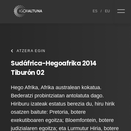
Skip to content
ES
/
EU
ATZERA EGIN
Sudáfrica-Hegoafrika 2014
Tiburón 02
Hego Afrika, Afrika australean kokatua.
Bederatzi probintziatan antolatuta dago.
Hiriburu izateak estatus berezia du, hiru hirik
osatzen baitute: Pretoria, botere
exekutiboaren egoitza; Bloemfontein, botere
judizialaren egoitza; eta Lurmutur Hiria, botere