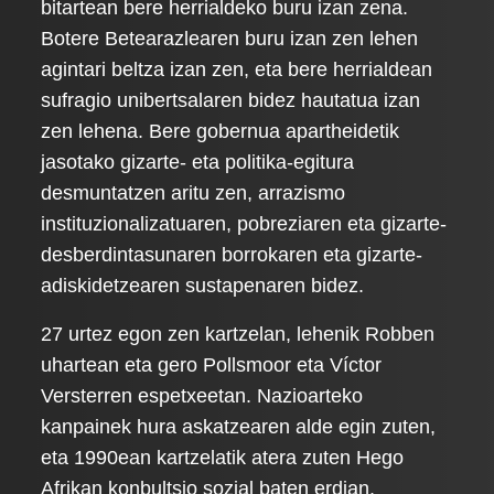
bitartean bere herrialdeko buru izan zena.
Botere Betearazlearen buru izan zen lehen
agintari beltza izan zen, eta bere herrialdean
sufragio unibertsalaren bidez hautatua izan
zen lehena. Bere gobernua apartheidetik
jasotako gizarte- eta politika-egitura
desmuntatzen aritu zen, arrazismo
instituzionalizatuaren, pobreziaren eta gizarte-
desberdintasunaren borrokaren eta gizarte-
adiskidetzearen sustapenaren bidez.
27 urtez egon zen kartzelan, lehenik Robben
uhartean eta gero Pollsmoor eta Víctor
Versterren espetxeetan. Nazioarteko
kanpainek hura askatzearen alde egin zuten,
eta 1990ean kartzelatik atera zuten Hego
Afrikan konbultsio sozial baten erdian.