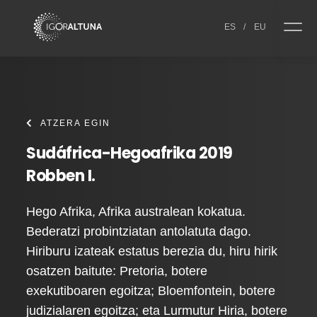
Skip to content
ES
/
EU
ATZERA EGIN
Sudáfrica-Hegoafrika 2019
Robben I.
Hego Afrika, Afrika australean kokatua.
Bederatzi probintziatan antolatuta dago.
Hiriburu izateak estatus berezia du, hiru hirik
osatzen baitute: Pretoria, botere
exekutiboaren egoitza; Bloemfontein, botere
judizialaren egoitza; eta Lurmutur Hiria, botere