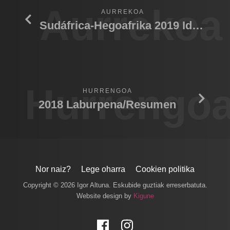
Aurrekoa
AURREKOA
Sudáfrica-Hegoafrika 2019 Idube G. R.
Hurrengo
HURRENGOA
2018 Laburpena/Resumen
Nor naiz?
Lege oharra
Cookien politika
Copyright © 2026 Igor Altuna. Eskubide guztiak erreserbatuta.
Website design by
Kigune
Facebook
Instagram