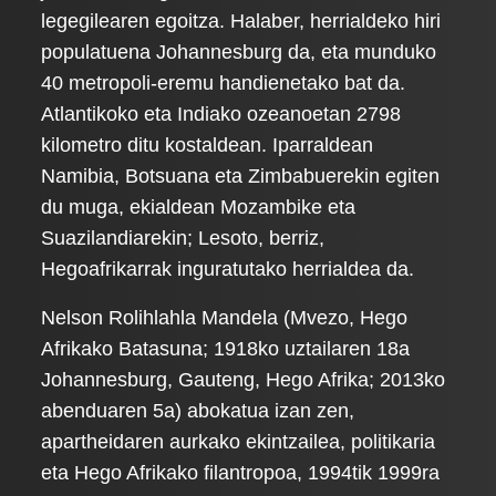
legegilearen egoitza. Halaber, herrialdeko hiri
populatuena Johannesburg da, eta munduko
40 metropoli-eremu handienetako bat da.
Atlantikoko eta Indiako ozeanoetan 2798
kilometro ditu kostaldean. Iparraldean
Namibia, Botsuana eta Zimbabuerekin egiten
du muga, ekialdean Mozambike eta
Suazilandiarekin; Lesoto, berriz,
Hegoafrikarrak inguratutako herrialdea da.
Nelson Rolihlahla Mandela (Mvezo, Hego
Afrikako Batasuna; 1918ko uztailaren 18a
Johannesburg, Gauteng, Hego Afrika; 2013ko
abenduaren 5a) abokatua izan zen,
apartheidaren aurkako ekintzailea, politikaria
eta Hego Afrikako filantropoa, 1994tik 1999ra