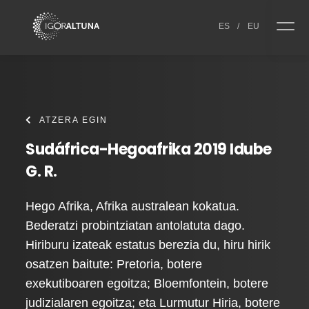
Skip to content
ES
/
EU
ATZERA EGIN
Sudáfrica-Hegoafrika 2019 Idube
G. R.
Hego Afrika, Afrika australean kokatua.
Bederatzi probintziatan antolatuta dago.
Hiriburu izateak estatus berezia du, hiru hirik
osatzen baitute: Pretoria, botere
exekutiboaren egoitza; Bloemfontein, botere
judizialaren egoitza; eta Lurmutur Hiria, botere