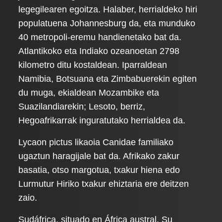
legegilearen egoitza. Halaber, herrialdeko hiri
populatuena Johannesburg da, eta munduko
40 metropoli-eremu handienetako bat da.
Atlantikoko eta Indiako ozeanoetan 2798
kilometro ditu kostaldean. Iparraldean
Namibia, Botsuana eta Zimbabuerekin egiten
du muga, ekialdean Mozambike eta
Suazilandiarekin; Lesoto, berriz,
Hegoafrikarrak inguratutako herrialdea da.
Lycaon pictus likaoia Canidae familiako
ugaztun haragijale bat da. Afrikako zakur
basatia, otso margotua, txakur hiena edo
Lurmutur Hiriko txakur ehiztaria ere deitzen
zaio.
Sudáfrica, situado en África austral. Su